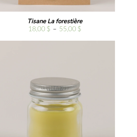
Tisane La forestière
Plage
18,00
$
–
55,00
$
de
prix :
18,00 $
à
55,00 $