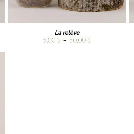
La relève
Plage
5,00
$
–
50,00
$
de
prix :
5,00 $
à
50,00 $