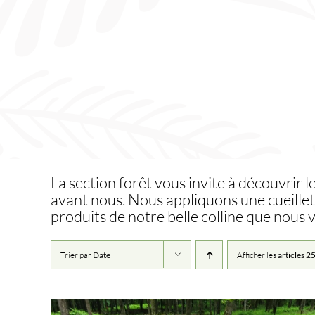
Skip
to
content
La section forêt vous invite à découvrir l
avant nous. Nous appliquons une cueillet
produits de notre belle colline que nous 
Trier par
Date
Afficher les
articles 2