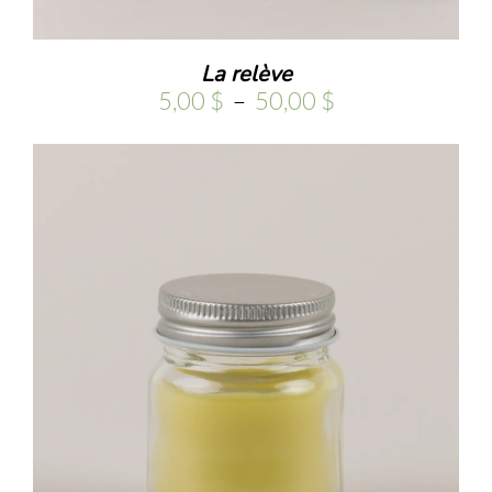
La relève
Plage
5,00
$
–
50,00
$
de
prix :
5,00 $
à
50,00 $