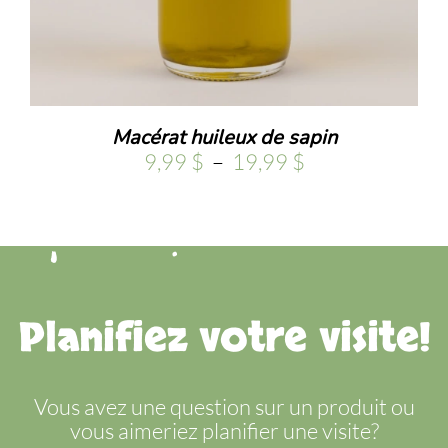
.
Macérat huileux de sapin
Plage
9,99
$
–
19,99
$
de
prix :
9,99 $
à
19,99 $
Planifiez votre visite!
Vous avez une question sur un produit ou
vous aimeriez planifier une visite?