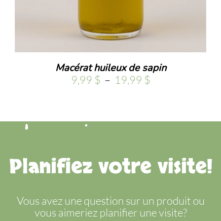
.
Macérat huileux de sapin
Plage
9,99
$
–
19,99
$
de
prix :
9,99 $
à
19,99 $
Planifiez votre visite!
Vous avez une question sur un produit ou
vous aimeriez planifier une visite?