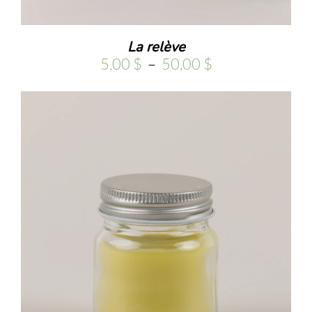
La relève
Plage
5,00
$
–
50,00
$
de
prix :
5,00 $
à
50,00 $