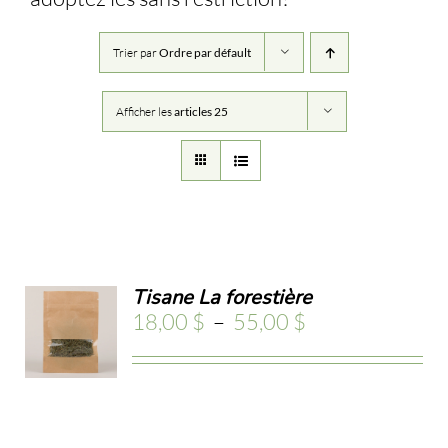
Trier par
Ordre par défault
Afficher les
articles 25
X
Tisane La forestière
Plage
18,00
$
–
55,00
$
ONS
de
prix :
ODUIT
18,00 $
ILS
à
55,00 $
USIEURS