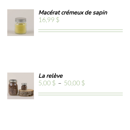
S
TER
Macérat crémeux de sapin
TIONS
16,99
$
UVENT
ER
RE
OISIES
ILS
R
GE
X
La relève
ODUIT
Plage
5,00
$
–
50,00
$
ONS
de
prix :
ODUIT
5,00 $
ILS
à
50,00 $
USIEURS
RIATIONS.