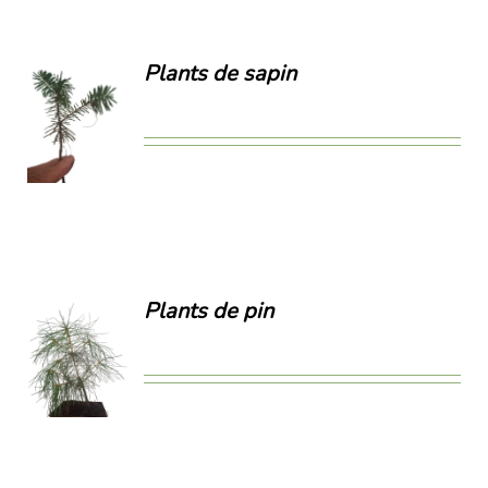
RIATIONS.
S
Plants de sapin
TIONS
UVENT
ILS
RE
OISIES
R
GE
Plants de pin
ODUIT
ILS