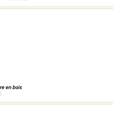
de
prix :
6,00 $
à
58,00 $
re en bois
$