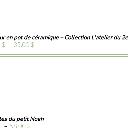
r en pot de céramique – Collection L’atelier du 2e
Plage
0
$
–
35,00
$
de
prix :
32,00 $
à
35,00 $
tes du petit Noah
Plage
$
–
58,00
$