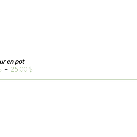
ur en pot
Plage
$
–
25,00
$
de
prix :
5,00 $
à
25,00 $