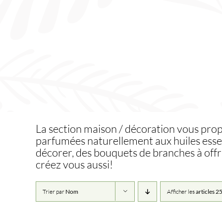
Skip
to
content
La section maison / décoration vous pro
parfumées naturellement aux huiles essen
décorer, des bouquets de branches à offri
créez vous aussi!
Trier par
Nom
Afficher les
articles 2