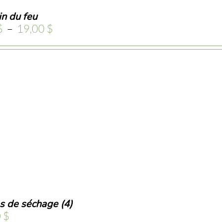
in du feu
Plage
$
–
19,00
$
de
prix :
9,00 $
à
19,00 $
s de séchage (4)
0
$