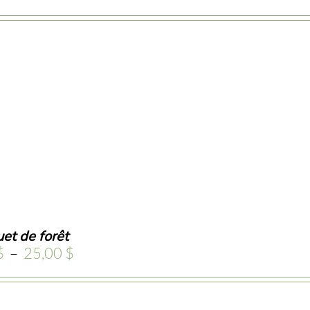
et de forêt
Plage
$
–
25,00
$
de
prix :
5,00 $