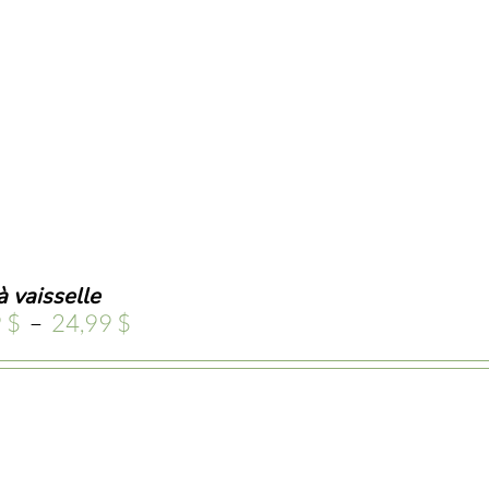
à
25,00 $
à vaisselle
Plage
9
$
–
24,99
$
de
prix :
15,99 $
à
24,99 $