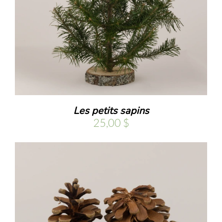
.
Les petits sapins
25,00
$