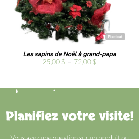
Les sapins de Noël à grand-papa
Plage
25,00
$
–
72,00
$
de
prix :
25,00 $
à
72,00 $
Planifiez votre visite!
Vous avez une question sur un produit ou