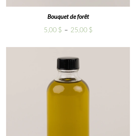
Bouquet de forêt
Plage
5,00
$
–
25,00
$
de
prix :
5,00 $
à
25,00 $