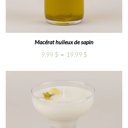
Macérat huileux de sapin
Plage
9,99
$
–
19,99
$
de
prix :
9,99 $
à
19,99 $