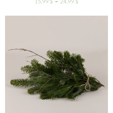
Plage
15,99
$
–
24,99
$
de
prix :
15,99 $
à
24,99 $