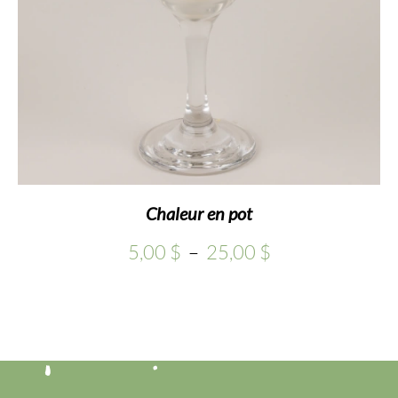
Chaleur en pot
Plage
5,00
$
–
25,00
$
de
prix :
5,00 $
à
25,00 $