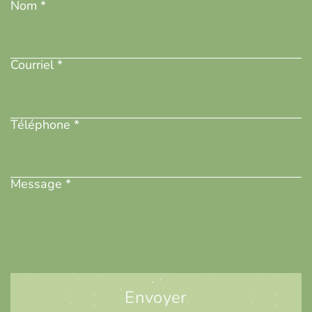
Nom *
Adresse
courriel
(Nécessaire)
Courriel *
Téléphone
(Nécessaire)
Téléphone *
Message
(Nécessaire)
Message *