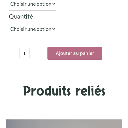
Quantité
Ajouter au panier
quantité
de
Cocottes
du
petit
Produits reliés
Noah