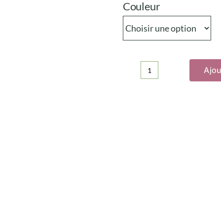
Couleur
Ajou
quantité
de
Lavettes