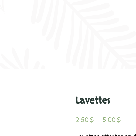
Lavettes
Plag
2,50
$
–
5,00
$
de
prix :