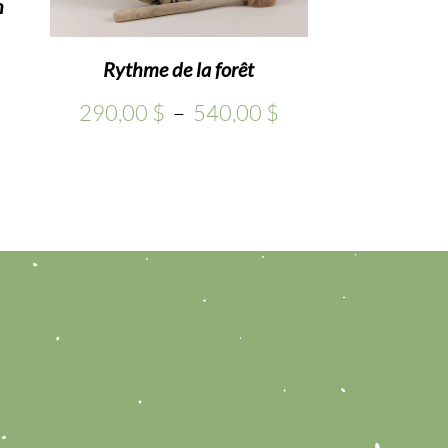
n
Rythme de la forêt
Plage
de
Plage
290,00
$
–
540,00
$
prix :
de
32,00 $
prix :
à
290,00 $
35,00 $
à
540,00 $