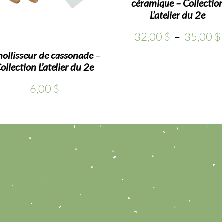
PLUSIEURS
céramique – Collectio
LES
VARIATIONS.
L’atelier du 2e
OPTIONS
LES
PEUVENT
32,00
$
–
35,00
$
OPTIONS
ÊTRE
PEUVENT
ollisseur de cassonade –
CHOISIES
ollection L’atelier du 2e
ÊTRE
SUR
CHOISIES
LA
6,00
$
SUR
PAGE
LA
DU
PAGE
PRODUIT
DU
PRODUIT