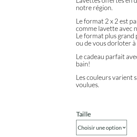
Lavettes offertes en 
notre région.
2,50 
à
Le format 2 x 2 est p
5,00 
comme lavette avec no
Le format plus grand p
ou de vous dorloter à 
Le cadeau parfait avec
bain!
Les couleurs varient se
voulues.
Taille