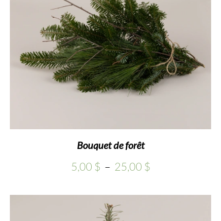
Bouquet de forêt
Plage
5,00
$
–
25,00
$
de
prix :
5,00 $
à