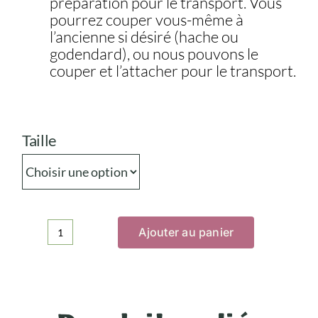
préparation pour le transport. Vous
pourrez couper vous-même à
l’ancienne si désiré (hache ou
godendard), ou nous pouvons le
couper et l’attacher pour le transport.
Taille
Ajouter au panier
quantité
de
Les
sapins
de