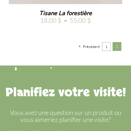
Tisane La forestière
Plage
18,00
$
–
55,00
$
de
prix :
18,00 $
Précédent
à
1
2
55,00 $
Planifiez votre visite!
Vous avez une question sur un produit ou
vous aimeriez planifier une visite?