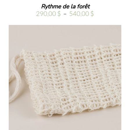
Rythme de la forêt
Plage
290,00
$
–
540,00
$
de
prix :
290,00 $
à
540,00 $