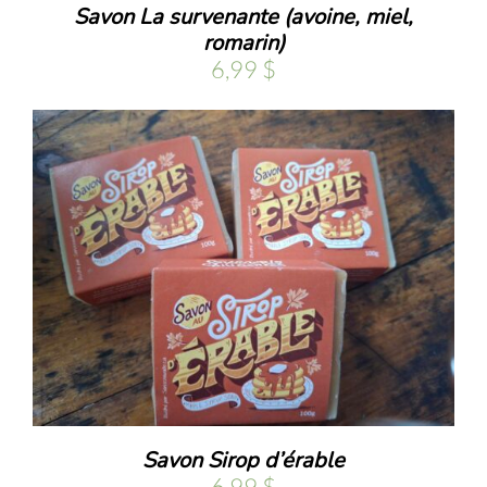
Savon La survenante (avoine, miel,
romarin)
6,99
$
Savon Sirop d’érable
6,99
$