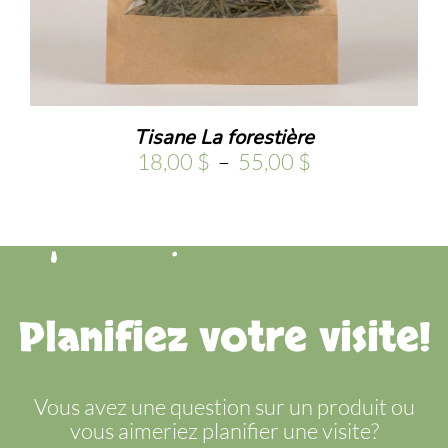
.
Tisane La forestière
Plage
18,00
$
–
55,00
$
de
prix :
18,00 $
à
55,00 $
Planifiez votre visite!
Vous avez une question sur un produit ou
vous aimeriez planifier une visite?