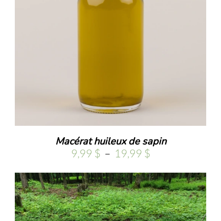
.
Macérat huileux de sapin
Plage
9,99
$
–
19,99
$
de
prix :
9,99 $
à
19,99 $