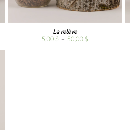
La relève
Plage
5,00
$
–
50,00
$
de
prix :
5,00 $
à
50,00 $