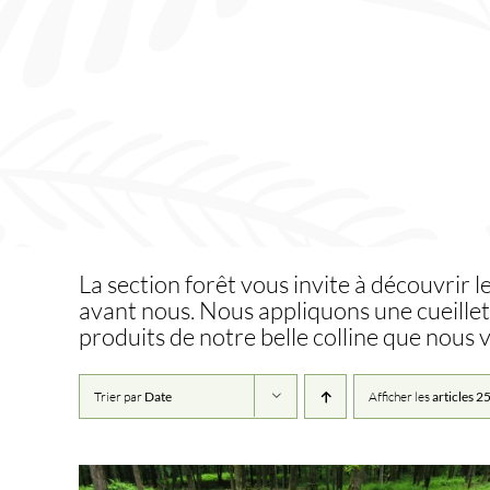
Skip
to
content
La section forêt vous invite à découvrir l
avant nous. Nous appliquons une cueillet
produits de notre belle colline que nous 
Trier par
Date
Afficher les
articles 2