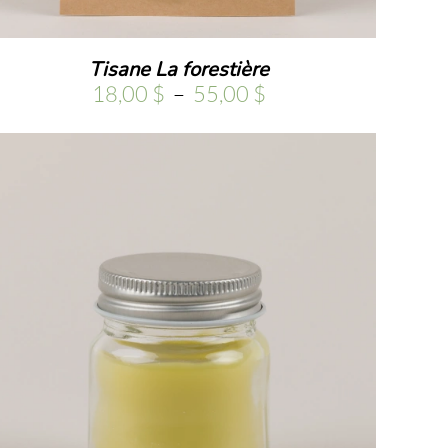
Tisane La forestière
Plage
18,00
$
–
55,00
$
de
prix :
18,00 $
à
55,00 $