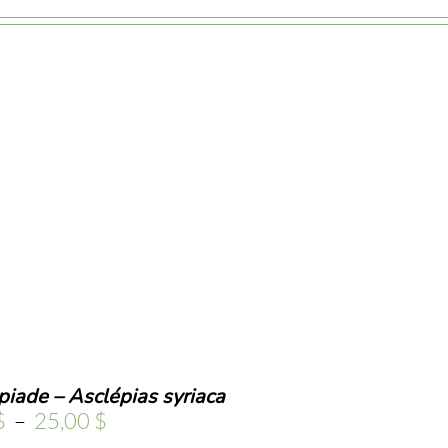
piade – Asclépias syriaca
Plage
$
–
25,00
$
de