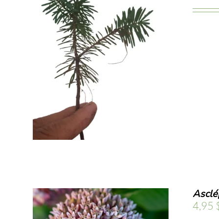
Asclé
4,95