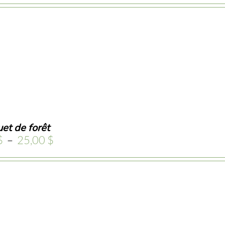
prix :
4,95 $
à
25,00 $
et de forêt
Plage
$
–
25,00
$
de
prix :
5,00 $
à
25,00 $