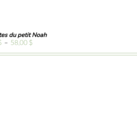
tes du petit Noah
Plage
$
–
58,00
$
de
prix :
6,00 $
à
58,00 $