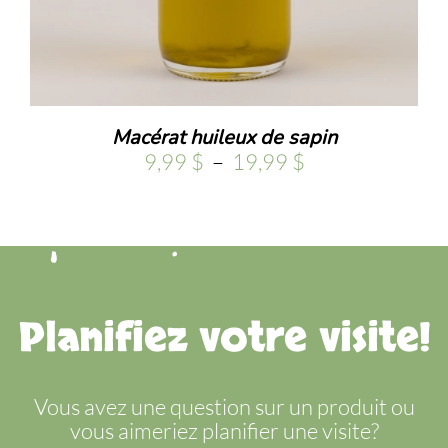
.
Macérat huileux de sapin
Plage
9,99
$
–
19,99
$
de
prix :
9,99 $
à
19,99 $
Planifiez votre visite!
Vous avez une question sur un produit ou
vous aimeriez planifier une visite?