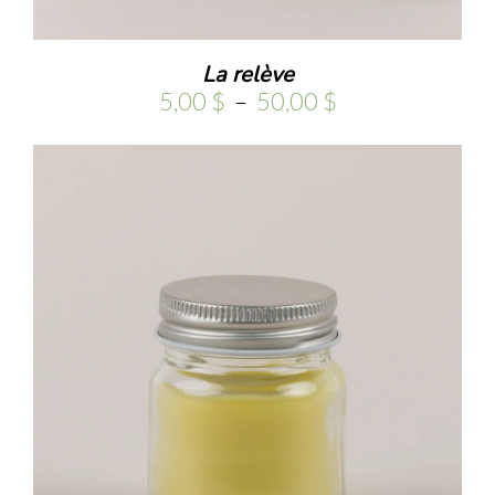
La relève
Plage
5,00
$
–
50,00
$
de
prix :
5,00 $
à
50,00 $