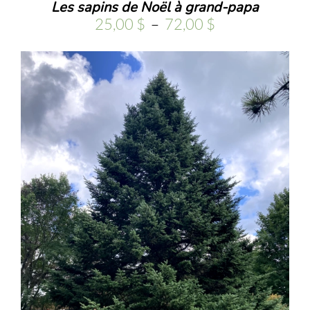
Les sapins de Noël à grand-papa
Plage
25,00
$
–
72,00
$
de
prix :
25,00 $
à
72,00 $