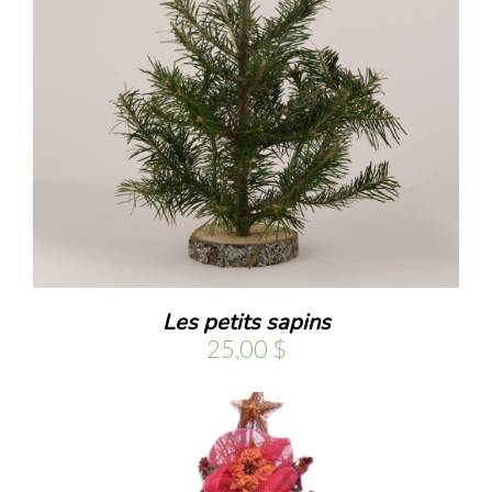
.
Les petits sapins
25,00
$